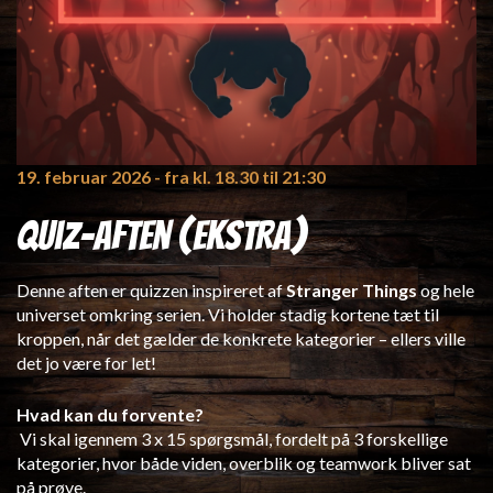
19. februar 2026
- fra kl. 18.30 til 21:30
Quiz-Aften (EKSTRA)
Denne aften er quizzen inspireret af
Stranger Things
og hele
universet omkring serien. Vi holder stadig kortene tæt til
kroppen, når det gælder de konkrete kategorier – ellers ville
det jo være for let!
Hvad kan du forvente?
Vi skal igennem 3 x 15 spørgsmål, fordelt på 3 forskellige
kategorier, hvor både viden, overblik og teamwork bliver sat
på prøve.