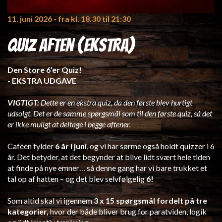
11. juni 2026
- fra kl. 18.30 til 21:30
Quiz Aften (Ekstra)
Den Store 6’er Quiz!
- EKSTRA UDGAVE
VIGTIGT:
Dette er en ekstra quiz, da den første blev hurtigt
udsolgt. Det er de samme spørgsmål som til den første quiz, så det
er ikke muligt at deltage i begge aftener.
Caféen fylder
6 år i juni
, og vi har sørme også holdt quizzer i 6
år. Det betyder, at det begynder at blive lidt svært hele tiden
at finde på nye emner… så denne gang har vi bare trukket et
tal op af hatten – og det blev selvfølgelig
6!
Som altid skal vi igennem
3 x 15 spørgsmål fordelt på tre
kategorier,
hvor der både bliver brug for paratviden, logik