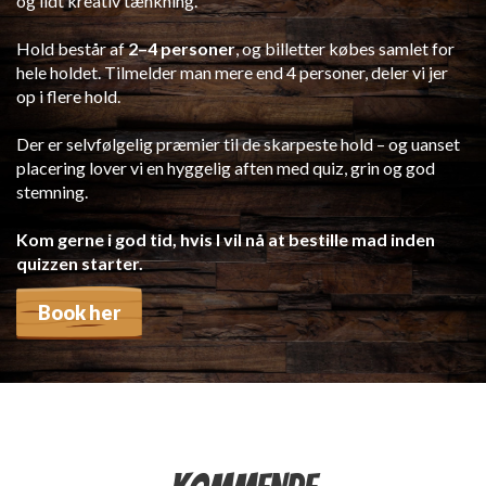
og lidt kreativ tænkning.
Hold består af
2–4 personer
, og billetter købes samlet for
hele holdet. Tilmelder man mere end 4 personer, deler vi jer
op i flere hold.
Der er selvfølgelig præmier til de skarpeste hold – og uanset
placering lover vi en hyggelig aften med quiz, grin og god
stemning.
Kom gerne i god tid, hvis I vil nå at bestille mad inden
quizzen starter.
Book her