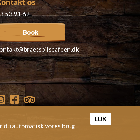
Kontakt os
3 53 91 62
Book
ontakt@braetspilscafeen.dk
LUK
er du automatisk vores brug