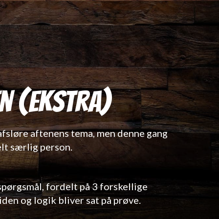
n (Ekstra)
e afsløre aftenens tema, men denne gang
elt særlig person.
spørgsmål, fordelt på 3 forskellige
iden og logik bliver sat på prøve.