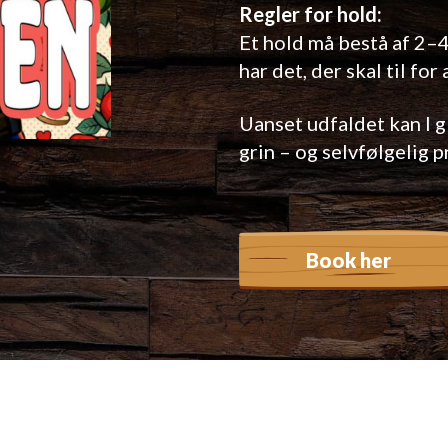
Regler for hold:
Et hold må bestå af 2–4 
har det, der skal til for
Uanset udfaldet kan I g
grin – og selvfølgelig 
Book her