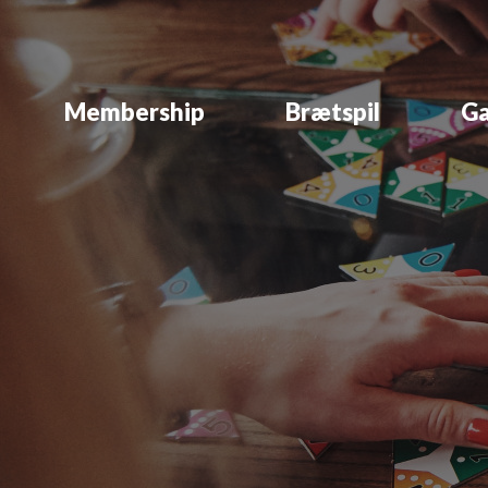
Membership
Brætspil
Ga