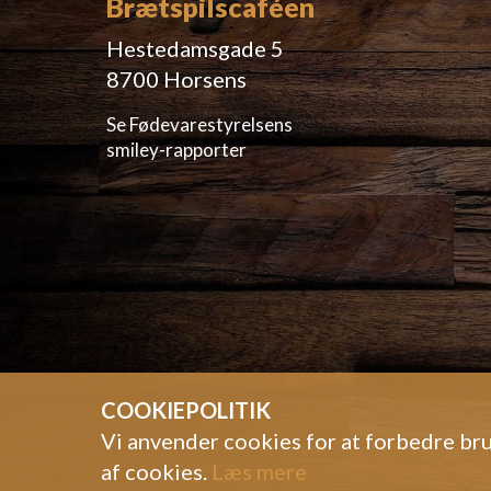
Brætspilscaféen
Hestedamsgade 5
8700 Horsens
Se Fødevarestyrelsens
smiley-rapporter
COOKIEPOLITIK
Vi anvender cookies for at forbedre bru
af cookies.
Læs mere