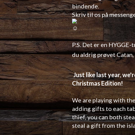
bindende.
Skriv til os på messeng
P.S. Det er en HYGGE-t
du aldrig prøvet Catan,
Just like last year, we
Christmas Edition!
We are playing with the
adding gifts to each ta
thief, you can both stea
steal a gift from the isl