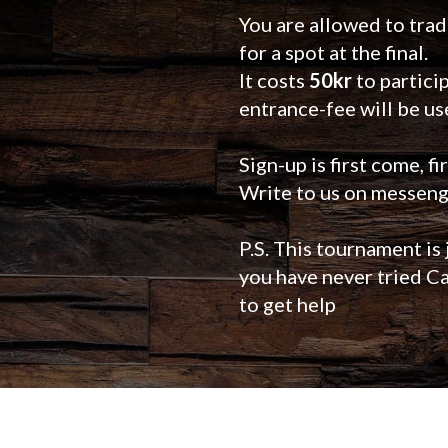
You are allowed to trad
for a spot at the final.
It costs
50kr
to partici
entrance-fee will be use
Sign-up is first come, fi
Write to us on messenge
P.S. This tournament is 
you have never tried Ca
to get help