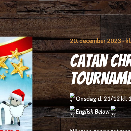
20. december 2023
- k
Catan Ch
Tournam
Onsdag d. 21/12 kl. 
English Below
Når man gør noget mere