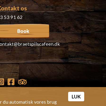
Kontakt os
3 53 91 62
Book
ontakt@braetspilscafeen.dk
LUK
er du automatisk vores brug