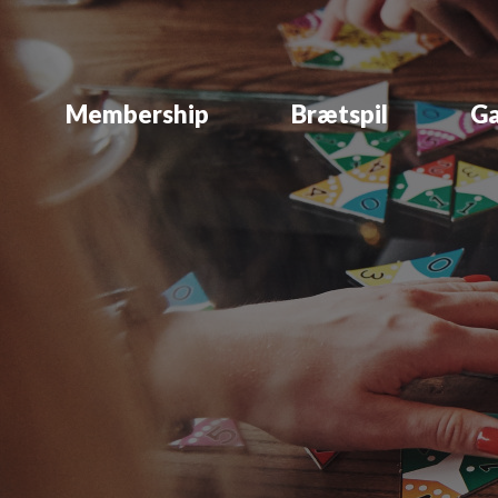
Membership
Brætspil
Ga