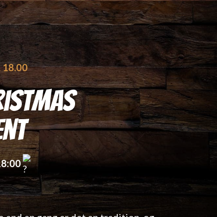
l. 18.00
ristmas
ent
18:00
 end en gang er det en tradition, og