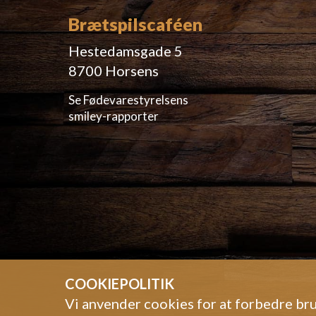
Brætspilscaféen
Hestedamsgade 5
8700 Horsens
Se Fødevarestyrelsens
smiley-rapporter
COOKIEPOLITIK
Vi anvender cookies for at forbedre bru