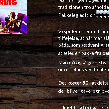
traditionen tro afholde
Pakkeleg edition
Vi spiller efter de tra
tilføjelse, at når man s
både, som sædvanlig, s
stjæles en pakke fra øen
Man må også gerne bytt
om en plads ved finale
Det koster
50,-
at delt
der bliver gaveregn ov
Tilmelding foregår efter