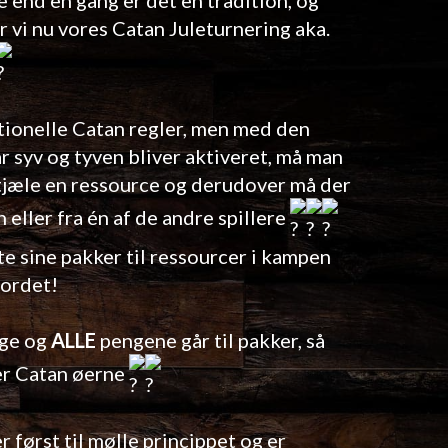
r vi nu vores Catan Juleturnering aka.
ditionelle Catan regler, men med den
lår syv og tyven bliver aktiveret, må man
tjæle en ressource og derudover må der
 eller fra én af de andre spillere
e sine pakker til ressourcer i kampen
bordet!
age og
ALLE
pengene går til pakker, så
er Catan øerne
 først til mølle princippet og er