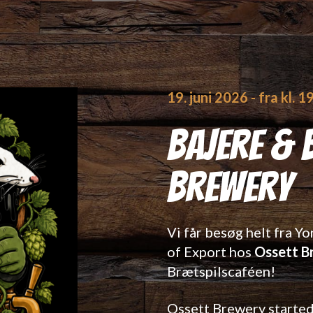
19. juni 2026
- fra kl. 1
Bajere & 
Brewery
Vi får besøg helt fra Yo
of Export hos
Ossett B
Brætspilscaféen!
Ossett Brewery startede