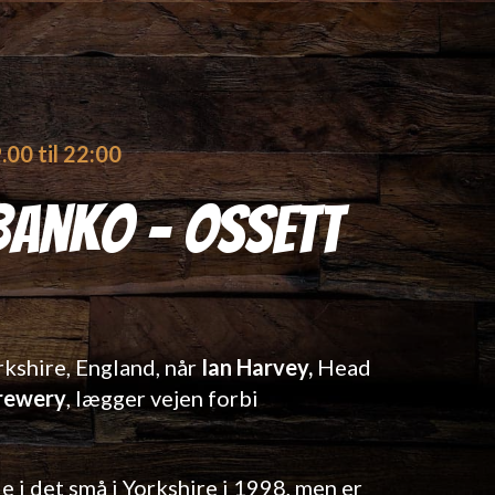
9.00 til 22:00
Banko - Ossett
rkshire, England, når
Ian Harvey,
Head
rewery
, lægger vejen forbi
 i det små i Yorkshire i 1998, men er