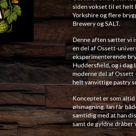
siden vokset til et helt
Yorkshire og flere bryg
Brewery og SALT.
Denne aften sætter vi 
en del af Ossett-univer
eksperimenterende bryg
Huddersfield, og i dag 
moderne del af Ossett 
helt vanvittige pastry s
Konceptet er som alti
ølsmagning. Ian får bå
samtidig med at han di
samt de gyldne dråber v