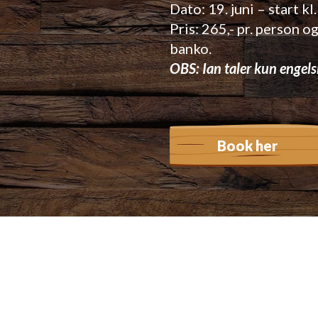
Dato: 19. juni – start kl
Pris: 265,- pr. person 
banko.
OBS: Ian taler kun engels
Book her