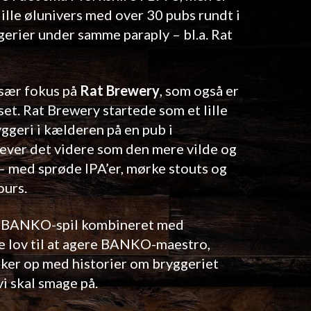
 lille ølunivers med over 30 pubs rundt i
gerier under samme paraply – bl.a. Rat
især fokus på
Rat Brewery
, som også er
set. Rat Brewery startede som et lille
geri i kælderen på en pub i
lever det videre som den mere vilde og
– med sprøde IPA’er, mørke stouts og
ours.
d BANKO-spil kombineret med
de lov til at agere BANKO-maestro,
sker op med historier om bryggeriet
i skal smage på.