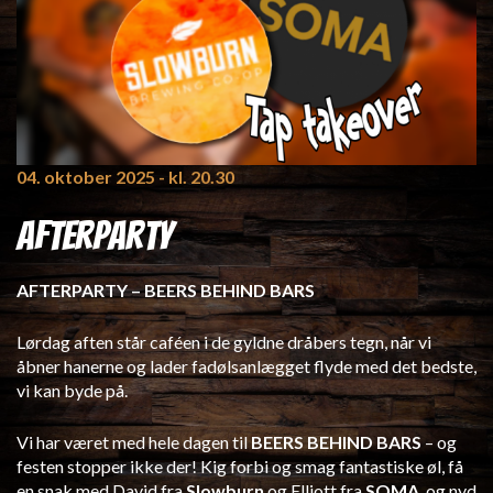
04. oktober 2025
- kl. 20.30
Afterparty
AFTERPARTY – BEERS BEHIND BARS
Lørdag aften står caféen i de gyldne dråbers tegn, når vi
åbner hanerne og lader fadølsanlægget flyde med det bedste,
vi kan byde på.
Vi har været med hele dagen til
BEERS BEHIND BARS
– og
festen stopper ikke der! Kig forbi og smag fantastiske øl, få
en snak med David fra
Slowburn
og Elliott fra
SOMA
, og nyd